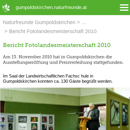
➜ Hauptregion der Seite anspringen
gumpoldskirchen.naturfreunde.at
Naturfreunde Gumpoldskirchen
Bericht Fotolandesmeisterschaft 2010
Bericht Fotolandesmeisterschaft 2010
Am 13. November 2010 hat in Gumpoldskirchen die
Ausstellungseröffung und Preisverleihung stattgefunden.
Im Saal der Landwirtschaftlichen Fachsc hule in
Gumpoldskirchen konnten ca. 130 G ä s t e b e g r ü ß t w e r d e n .