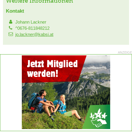
Weitere Informationen
Kontakt
Johann Lackner
^0676-811848212
jo.lackner@kabsi.at
ANZEIGE