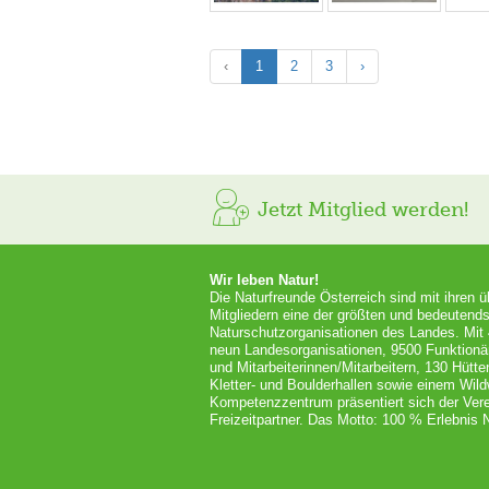
‹
1
2
3
›
Jetzt Mitglied werden!
Wir leben Natur!
Die Naturfreunde Österreich sind mit ihren 
Mitgliedern eine der größten und bedeutends
Naturschutzorganisationen des Landes. Mit
neun Landesorganisationen, 9500 Funktionä
und Mitarbeiterinnen/Mitarbeitern, 130 Hütt
Kletter- und Boulderhallen sowie einem Wil
Kompetenzzentrum präsentiert sich der Vere
Freizeitpartner. Das Motto: 100 % Erlebnis N