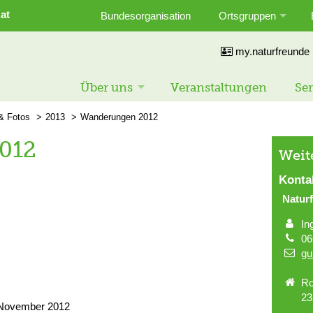
at
Bundesorganisation
Ortsgruppen
my.naturfreunde
Über uns
Veranstaltungen
Ser
 & Fotos
2013
Wanderungen 2012
012
Weit
Konta
Natur
In
06
gu
Ro
23
 November 2012