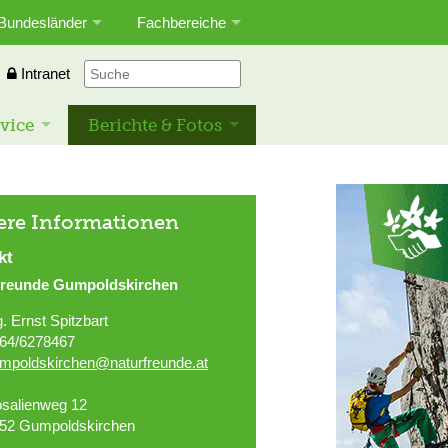
Bundesländer
Fachbereiche
Intranet
vice
Berichte & Fotos
ere Informationen
kt
freunde Gumpoldskirchen
g. Ernst Spitzbart
64/6278467
mpoldskirchen@naturfreunde.at
salienweg 12
52 Gumpoldskirchen