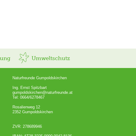
rung
Umweltschutz
Naturfreunde Gumpoldskirchen
Ing. Ernst Spitzbart
gumpoldskirchen@naturfreunde.at
Tel: 0664/6278467
Rosalienweg 12
2352 Gumpoldskirchen
ZVR: 278689946