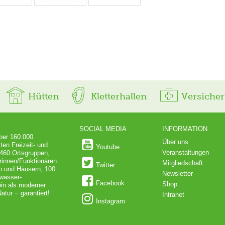
Hütten
Kletterhallen
Versiche
SOCIAL MEDIA
INFORMATION
über 160.000
Über uns
ten Freizeit- und
Youtube
Veranstaltungen
 460 Ortsgruppen,
rinnen/Funktionären
Mitgliedschaft
Twitter
en und Häusern, 100
Newsletter
dwasser-
Facebook
Shop
in als moderner
atur − garantiert!
Intranet
Instagram