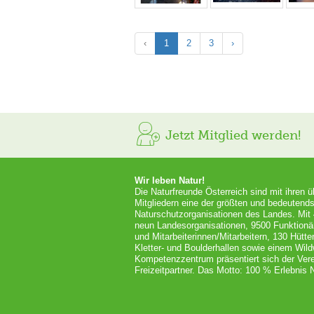
‹
1
2
3
›
Jetzt Mitglied werden!
Wir leben Natur!
Die Naturfreunde Österreich sind mit ihren 
Mitgliedern eine der größten und bedeutends
Naturschutzorganisationen des Landes. Mit
neun Landesorganisationen, 9500 Funktionä
und Mitarbeiterinnen/Mitarbeitern, 130 Hütt
Kletter- und Boulderhallen sowie einem Wil
Kompetenzzentrum präsentiert sich der Vere
Freizeitpartner. Das Motto: 100 % Erlebnis N