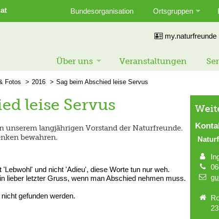
at
Bundesorganisation
Ortsgruppen
my.naturfreunde
Über uns
Veranstaltungen
Ser
 & Fotos
2016
Sag beim Abschied leise Servus
ed leise Servus
Weit
Konta
n unserem langjährigen Vorstand der Naturfreunde.
enken bewahren.
Natur
In
06
t 'Lebwohl' und nicht 'Adieu', diese Worte tun nur weh.
gu
t ein lieber letzter Gruss, wenn man Abschied nehmen muss.
nicht gefunden werden.
Ro
23