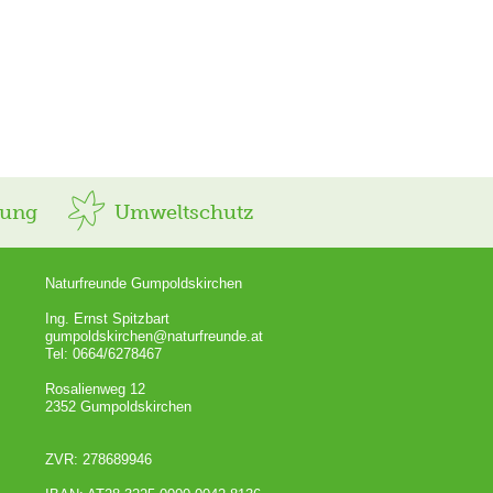
rung
Umweltschutz
Naturfreunde Gumpoldskirchen
Ing. Ernst Spitzbart
gumpoldskirchen@naturfreunde.at
Tel: 0664/6278467
Rosalienweg 12
2352 Gumpoldskirchen
ZVR: 278689946