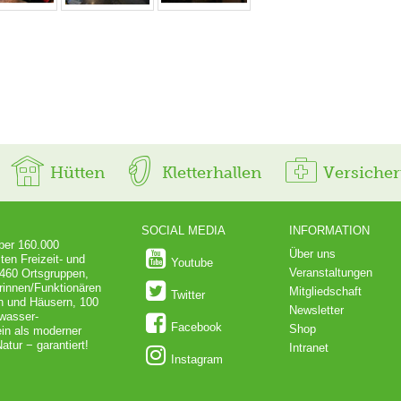
Hütten
Kletterhallen
Versiche
SOCIAL MEDIA
INFORMATION
über 160.000
Über uns
ten Freizeit- und
Youtube
Veranstaltungen
 460 Ortsgruppen,
rinnen/Funktionären
Mitgliedschaft
Twitter
en und Häusern, 100
Newsletter
dwasser-
Facebook
Shop
in als moderner
atur − garantiert!
Intranet
Instagram