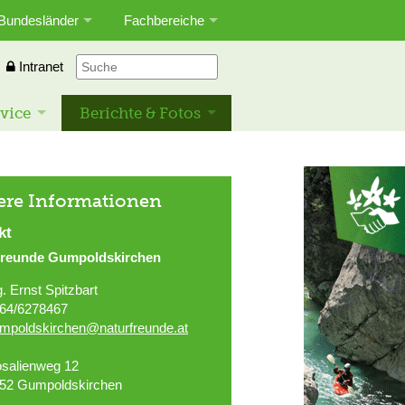
Bundesländer
Fachbereiche
Intranet
vice
Berichte & Fotos
ere Informationen
kt
freunde Gumpoldskirchen
g. Ernst Spitzbart
64/6278467
mpoldskirchen@naturfreunde.at
salienweg 12
52 Gumpoldskirchen